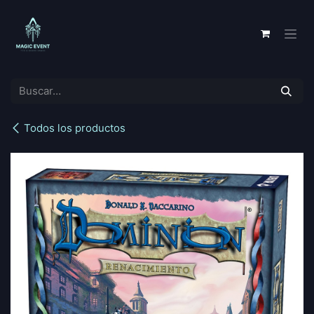
Ir al contenido
Todos los productos