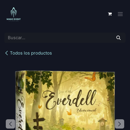
Ir al contenido
Todos los productos