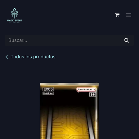
Ir al contenido
Todos los productos