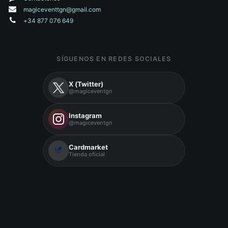
magiceventtgn@gmail.com
+34 877 076 649
SÍGUENOS EN REDES SOCIALES
X (Twitter)
@magiceventgn
Instagram
@magiceventgn
Cardmarket
Tienda oficial