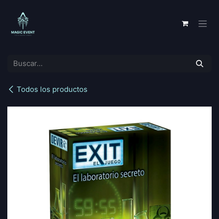
Ir al contenido
Todos los productos