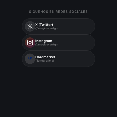
SÍGUENOS EN REDES SOCIALES
X (Twitter)
@magiceventgn
Instagram
@magiceventgn
Cardmarket
Tienda oficial