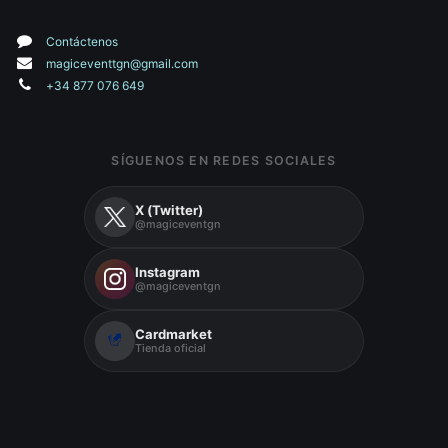
Contáctenos
magiceventtgn@gmail.com
+34 877 076 649
SÍGUENOS EN REDES SOCIALES
X (Twitter)
@magiceventgn
Instagram
@magiceventgn
Cardmarket
Tienda oficial