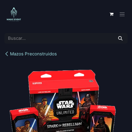
Ir al contenido
Mazos Preconstruidos