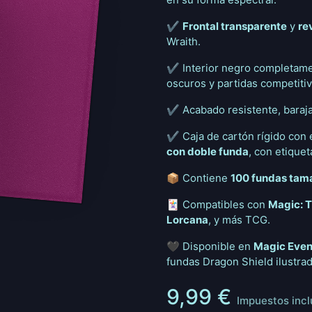
✔️
Frontal transparente
y
re
Wraith.
✔️ Interior negro completame
oscuros y partidas competitiv
✔️ Acabado resistente, baraja
✔️ Caja de cartón rígido con
con doble funda
, con etiquet
📦 Contiene
100 fundas tam
🃏 Compatibles con
Magic: T
Lorcana
, y más TCG.
🖤 Disponible en
Magic Even
fundas Dragon Shield ilustrad
9,99
€
Impuestos incl