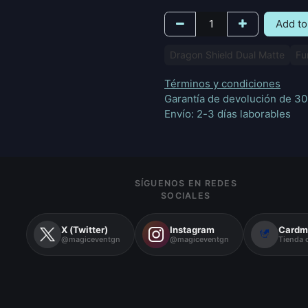
Add to
Dragon Shield Dual Matte
Fu
Términos y condiciones
Garantía de devolución de 30
Envío: 2-3 días laborables
SÍGUENOS EN REDES
SOCIALES
X (Twitter)
Instagram
Cardm
@magiceventgn
@magiceventgn
Tienda o