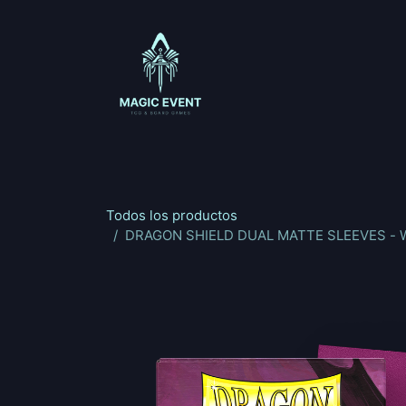
Ir al contenido
Magic: The Gathering
One Piece
Riftbou
Todos los productos
DRAGON SHIELD DUAL MATTE SLEEVES - W