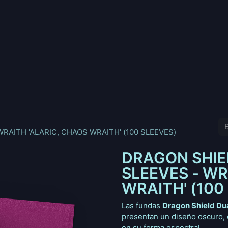
nd
Pokemon
Digimon
Star Wars: Unlimited
Vende tu
RAITH 'ALARIC, CHAOS WRAITH' (100 SLEEVES)
DRAGON SHIE
SLEEVES - WR
WRAITH' (100
Las fundas
Dragon Shield Dua
presentan un diseño oscuro, 
en su forma espectral.