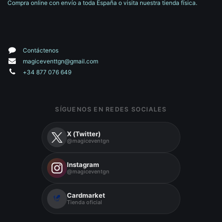
Compra online con envío a toda España o visita nuestra tienda física.
Contáctenos
magiceventtgn@gmail.com
+34 877 076 649
SÍGUENOS EN REDES SOCIALES
X (Twitter)
@magiceventgn
Instagram
@magiceventgn
Cardmarket
Tienda oficial