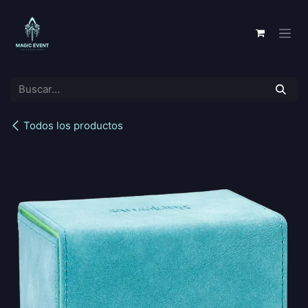
Ir al contenido
Todos los productos