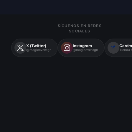
SÍGUENOS EN REDES
SOCIALES
X (Twitter)
Instagram
Cardm
@magiceventgn
@magiceventgn
Tienda o