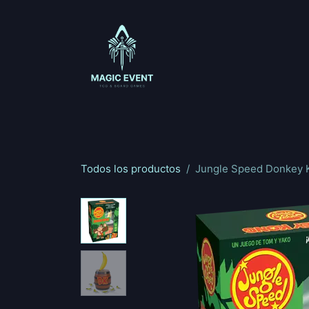
Ir al contenido
Magic: The Gathering
One Piece
Riftbou
Todos los productos
Jungle Speed Donkey 