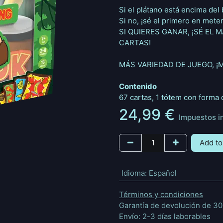
Si el plátano está encima del b
Si no, ¡sé el primero en meter
SI QUIERES GANAR, ¡SÉ EL
CARTAS!
MÁS VARIEDAD DE JUEGO, ¡
Contenido
67 cartas, 1 tótem con forma d
24,99
€
Impuestos i
Add to
Idioma
:
Español
Términos y condiciones
Garantía de devolución de 30
Envío: 2-3 días laborables