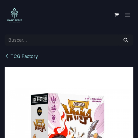
Ir al contenido
TCG Factory