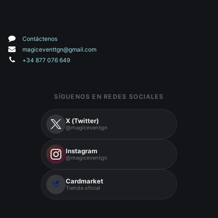
Contáctenos
magiceventtgn@gmail.com
+34 877 076 649
SÍGUENOS EN REDES SOCIALES
X (Twitter)
@magiceventgn
Instagram
@magiceventgn
Cardmarket
Tienda oficial