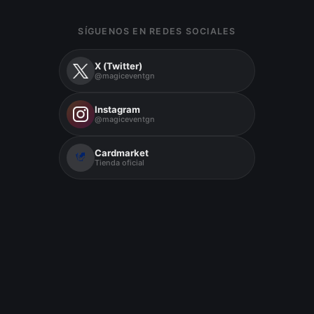
SÍGUENOS EN REDES SOCIALES
X (Twitter)
@magiceventgn
Instagram
@magiceventgn
Cardmarket
Tienda oficial