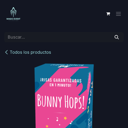
Ir al contenido
Todos los productos