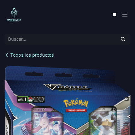
Ir al contenido
Todos los productos