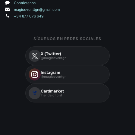
Contáctenos
magiceventtgn@gmail.com
+34 877 076 649
SÍGUENOS EN REDES SOCIALES
X (Twitter)
@magiceventgn
Instagram
@magiceventgn
Cardmarket
Tienda oficial