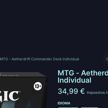
nd
Pokemon
Digimon
Star Wars: Unlimited
Vende tu
MTG - Aetherdrift Commander Deck Individual
MTG - Aether
Individual
34,99
€
Impuestos i
IDIOMA