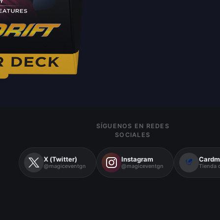
SÍGUENOS EN REDES
SOCIALES
X (Twitter)
Instagram
Cardm
@magiceventgn
@magiceventgn
Tienda o