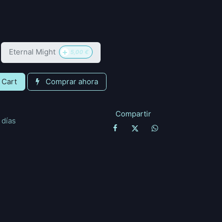
+
Eternal Might
5,00
€
 Cart
Comprar ahora
Compartir
 días