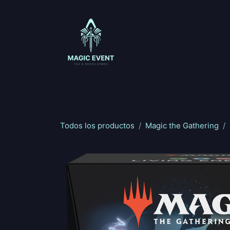
Ir al contenido
Magic: The Gathering
One Piece
Riftbou
Todos los productos
Magic the Gathering