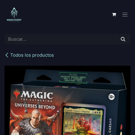
Ir al contenido
Todos los productos