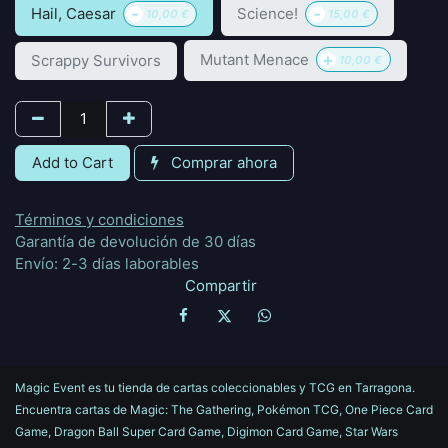
-
-
Hail, Caesar
Science!
10,00
€
15,00
€
+
Mutant Menace
Scrappy Survivors
10,00
€
Add to Cart
Comprar ahora
Términos y condiciones
Garantía de devolución de 30 días
Envío: 2-3 días laborables
Compartir
Magic Event es tu tienda de cartas coleccionables y TCG en Tarragona.
Encuentra cartas de Magic: The Gathering, Pokémon TCG, One Piece Card
Game, Dragon Ball Super Card Game, Digimon Card Game, Star Wars