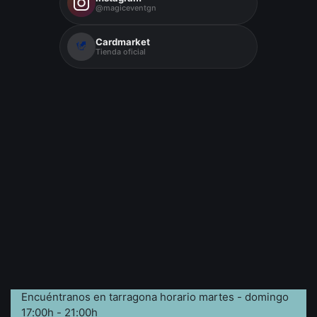
@magiceventgn
Cardmarket
Tienda oficial
Encuéntranos en tarragona horario martes - domingo
17:00h - 21:00h