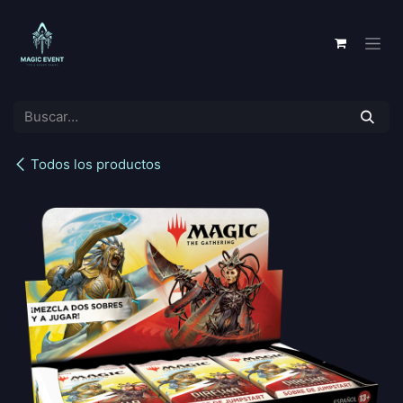
Ir al contenido
Todos los productos