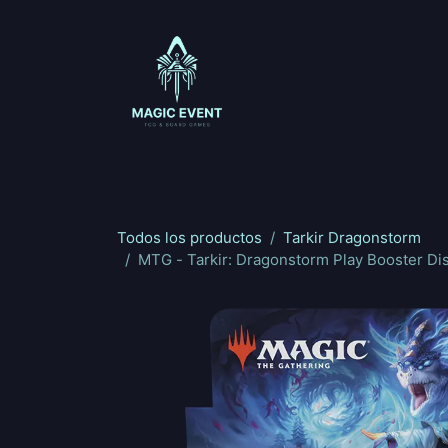
Ir al contenido
Magic: The Gathering
One Piece
Riftbou
Todos los productos
Tarkir Dragonstorm
MTG - Tarkir: Dragonstorm Play Booster Dis