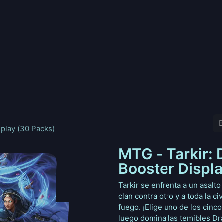
nd
Pokemon
Digimon
Star Wars: Unlimited
Vende tu
play (30 Packs)
MTG - Tarkir:
Booster Displ
Tarkir se enfrenta a un asalt
clan contra otro y a toda la ci
fuego. ¡Elige uno de los cinco
luego domina las temibles Dr