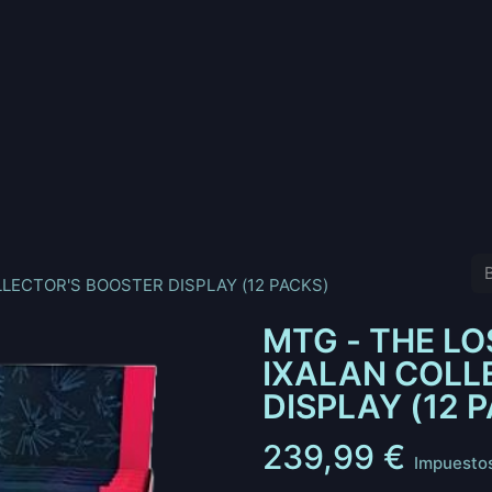
nd
Pokemon
Digimon
Star Wars: Unlimited
Vende tu
LECTOR'S BOOSTER DISPLAY (12 PACKS)
MTG - THE L
IXALAN COLL
DISPLAY (12 
239,99
€
Impuestos