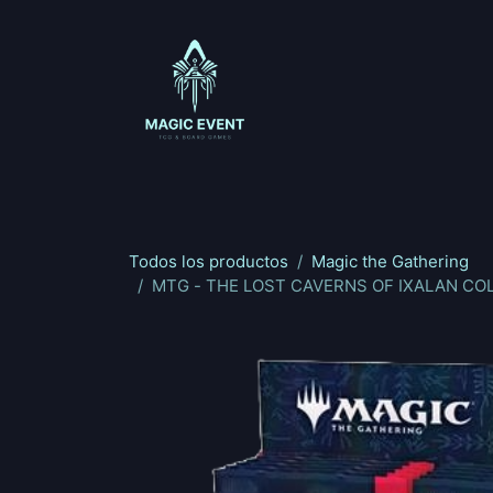
Ir al contenido
Magic: The Gathering
One Piece
Riftbou
Todos los productos
Magic the Gathering
MTG - THE LOST CAVERNS OF IXALAN COL