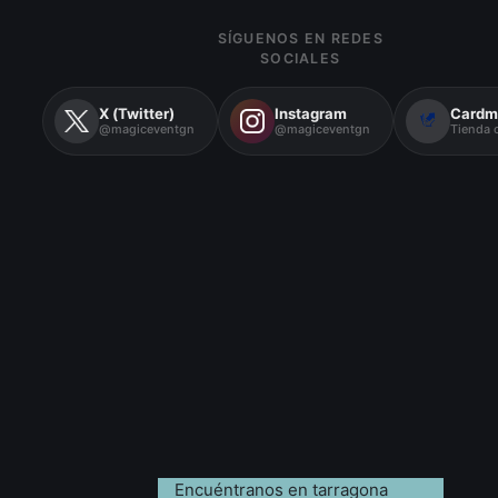
SÍGUENOS EN REDES
SOCIALES
X (Twitter)
Instagram
Cardm
@magiceventgn
@magiceventgn
Tienda o
Encuéntranos en tarragona