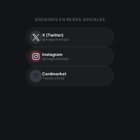
SÍGUENOS EN REDES SOCIALES
X (Twitter)
@magiceventgn
Instagram
@magiceventgn
Cardmarket
Tienda oficial