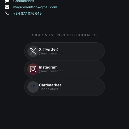
Contáctenos
magiceventtgn@gmail.com
+34 877 076 649
SÍGUENOS EN REDES SOCIALES
X (Twitter)
@magiceventgn
Instagram
@magiceventgn
Cardmarket
Tienda oficial