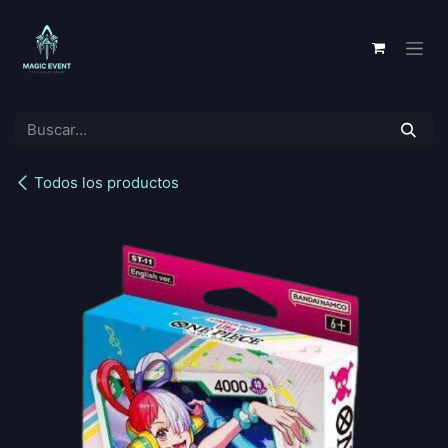
Ir al contenido
Todos los productos