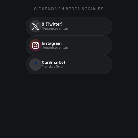
SÍGUENOS EN REDES SOCIALES
X (Twitter)
@magiceventgn
Instagram
@magiceventgn
Cardmarket
Tienda oficial