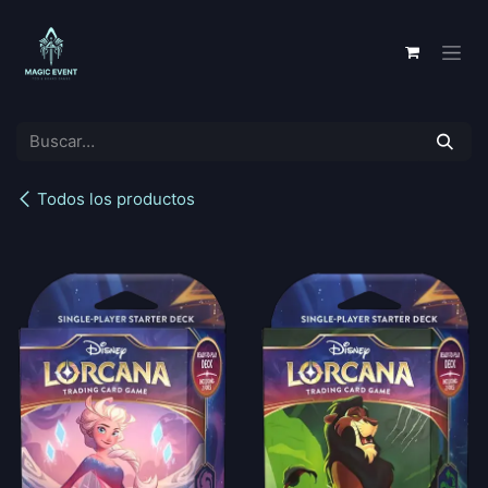
Ir al contenido
Todos los productos