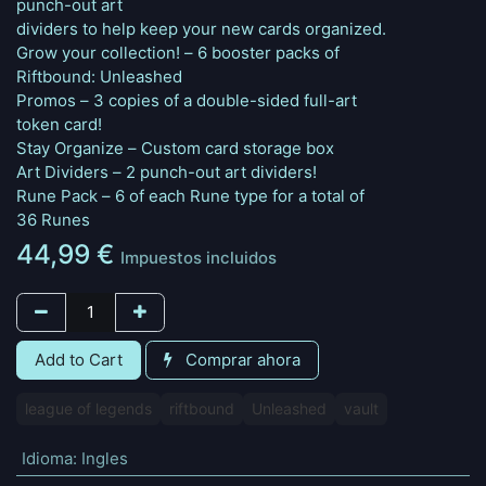
punch-out art
dividers to help keep your new cards organized.
Grow your collection! – 6 booster packs of
Riftbound: Unleashed
Promos – 3 copies of a double-sided full-art
token card!
Stay Organize – Custom card storage box
Art Dividers – 2 punch-out art dividers!
Rune Pack – 6 of each Rune type for a total of
36 Runes
44,99
€
Impuestos incluidos
Add to Cart
Comprar ahora
league of legends
riftbound
Unleashed
vault
Idioma
:
Ingles