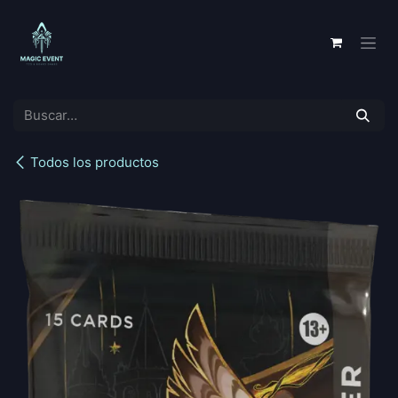
Ir al contenido
Todos los productos