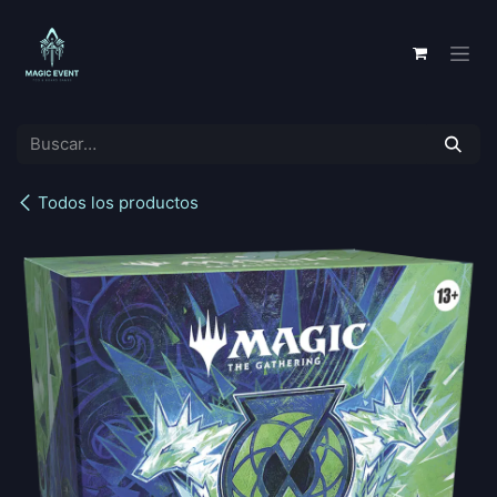
Ir al contenido
Todos los productos