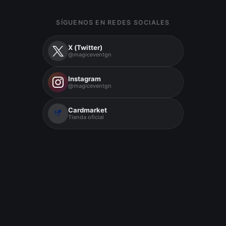
SÍGUENOS EN REDES SOCIALES
X (Twitter)
@magiceventgn
Instagram
@magiceventgn
Cardmarket
Tienda oficial