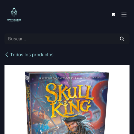
Ir al contenido
Todos los productos