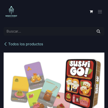
Ir al contenido
Todos los productos