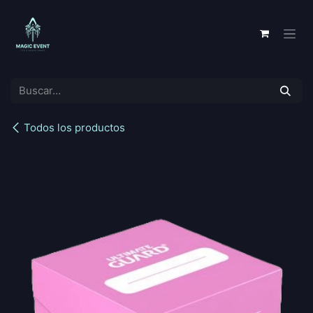
Ir al contenido
Todos los productos