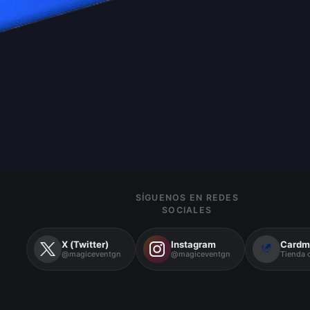
SÍGUENOS EN REDES
SOCIALES
X (Twitter)
Instagram
Cardm
@magiceventgn
@magiceventgn
Tienda o