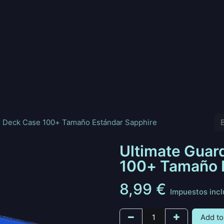
nd
Pokemon
Digimon
Star Wars: Unlimited
Vende tu
r Deck Case 100+ Tamaño Estándar Sapphire
Ultimate Guar
100+ Tamaño 
8,99
€
Impuestos incl
Add to