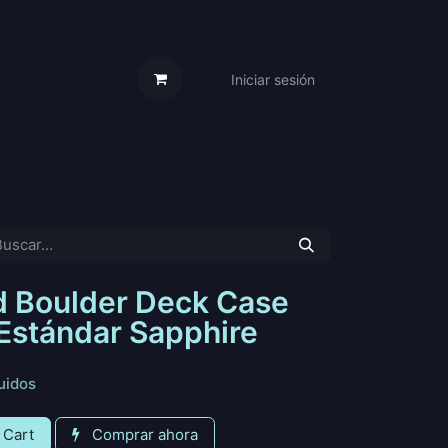
Iniciar sesión
s Cartas
Trabaja Con Nosotros
d Boulder Deck Case
Estándar Sapphire
uidos
 Cart
Comprar ahora