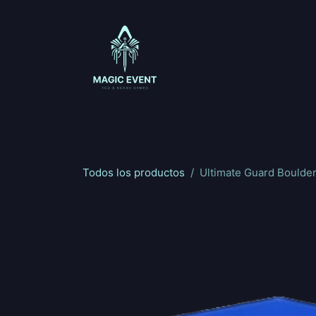
Ir al contenido
Magic: The Gathering
One Piece
Riftbou
Todos los productos
Ultimate Guard Boulde