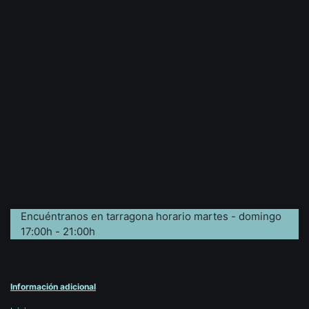
Encuéntranos en tarragona horario martes - domingo
17:00h - 21:00h
Información adicional