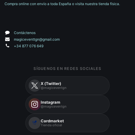
Compra online con envío a toda España o visita nuestra tienda física.
Contáctenos
magiceventtgn@gmail.com
+34 877 076 649
SÍGUENOS EN REDES SOCIALES
X (Twitter)
@magiceventgn
Instagram
@magiceventgn
Cardmarket
Tienda oficial