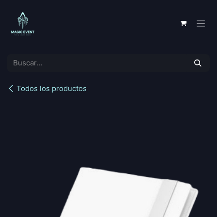
Ir al contenido
Todos los productos