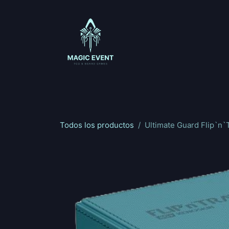
Ir al contenido
Magic: The Gathering
One Piece
Riftbou
Todos los productos
Ultimate Guard Flip`n