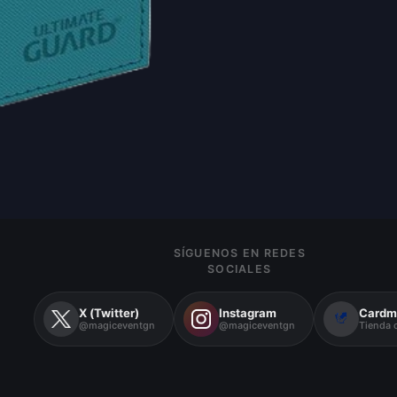
SÍGUENOS EN REDES
SOCIALES
X (Twitter)
Instagram
Cardm
@magiceventgn
@magiceventgn
Tienda o