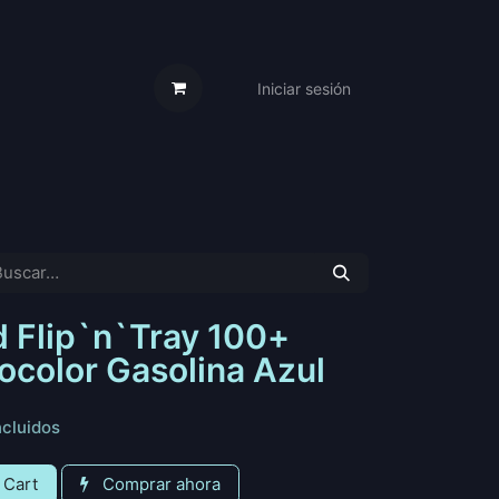
Iniciar sesión
s Cartas
Trabaja Con Nosotros
d Flip`n`Tray 100+
color Gasolina Azul
ncluidos
 Cart
Comprar ahora