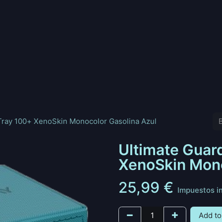
nd
Pokemon
Digimon
Star Wars: Unlimited
Vende tu
`Tray 100+ XenoSkin Monocolor Gasolina Azul
Ultimate Guar
XenoSkin Mono
25,99
€
Impuestos i
Add to