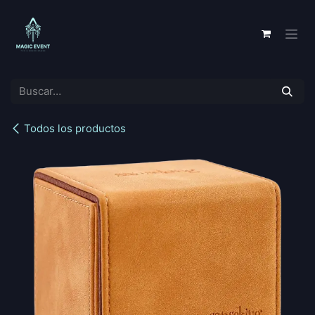
Ir al contenido
Todos los productos