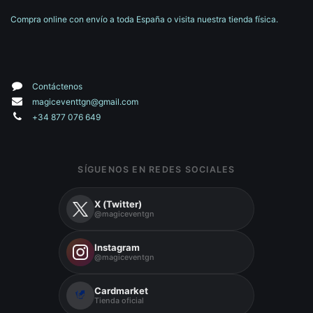
Compra online con envío a toda España o visita nuestra tienda física.
Contáctenos
magiceventtgn@gmail.com
+34 877 076 649
SÍGUENOS EN REDES SOCIALES
X (Twitter)
@magiceventgn
Instagram
@magiceventgn
Cardmarket
Tienda oficial