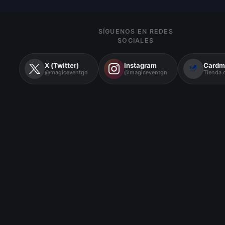
SÍGUENOS EN REDES
SOCIALES
X (Twitter)
Instagram
Cardm
@magiceventgn
@magiceventgn
Tienda o