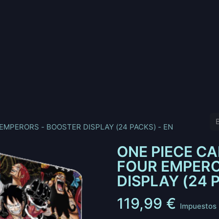
nd
Pokemon
Digimon
Star Wars: Unlimited
Vende tu
EMPERORS - BOOSTER DISPLAY (24 PACKS) - EN
ONE PIECE CA
FOUR EMPERO
DISPLAY (24 
119,99
€
Impuestos 