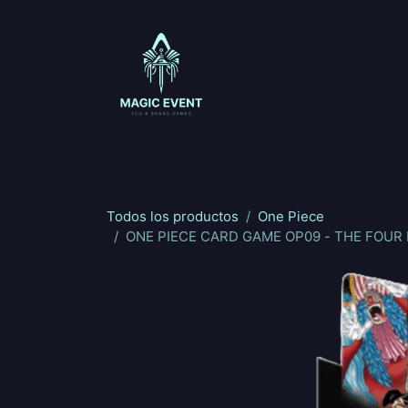
Ir al contenido
Magic: The Gathering
One Piece
Riftbou
Todos los productos
One Piece
ONE PIECE CARD GAME OP09 - THE FOUR 