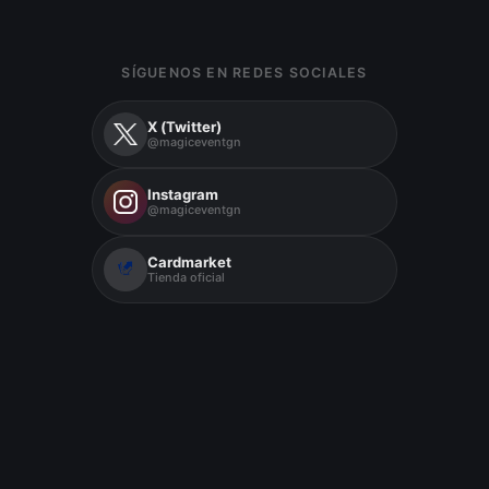
SÍGUENOS EN REDES SOCIALES
X (Twitter)
@magiceventgn
Instagram
@magiceventgn
Cardmarket
Tienda oficial