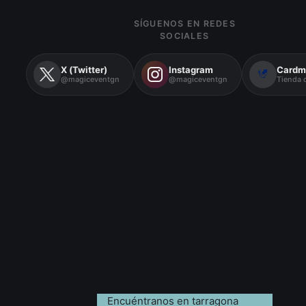
SÍGUENOS EN REDES
SOCIALES
X (Twitter)
Instagram
Cardm
@magiceventgn
@magiceventgn
Tienda o
Encuéntranos en tarragona