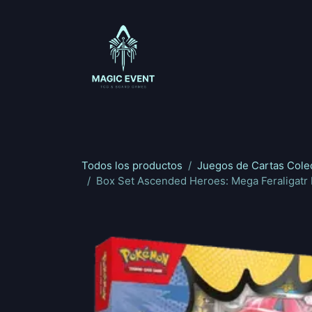
Ir al contenido
Magic: The Gathering
One Piece
Riftbou
Todos los productos
Juegos de Cartas Cole
Box Set Ascended Heroes: Mega Feraligatr