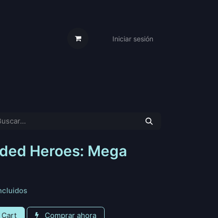
Iniciar sesión
s Cartas
Trabaja Con Nosotros
nded Heroes: Mega
ncluidos
 Cart
Comprar ahora