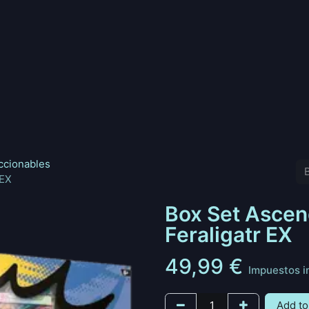
nd
Pokemon
Digimon
Star Wars: Unlimited
Vende tu
ccionables
 EX
Box Set Asce
Feraligatr EX
49,99
€
Impuestos i
Add to