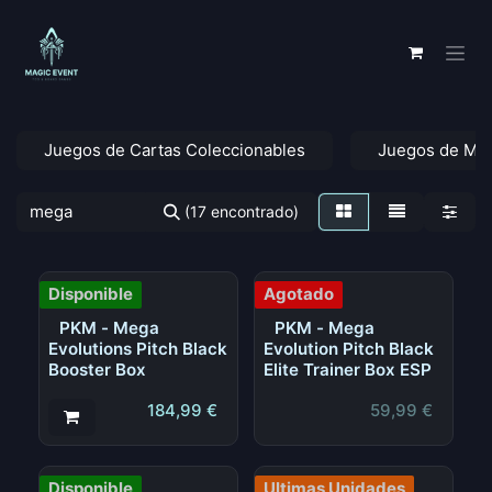
Ir al contenido
Juegos de Cartas Coleccionables
Juegos de Me
(17 encontrado)
Disponible
Agotado
PKM - Mega
PKM - Mega
Evolutions Pitch Black
Evolution Pitch Black
Booster Box
Elite Trainer Box ESP
184,99
€
59,99
€
Disponible
Ultimas Unidades