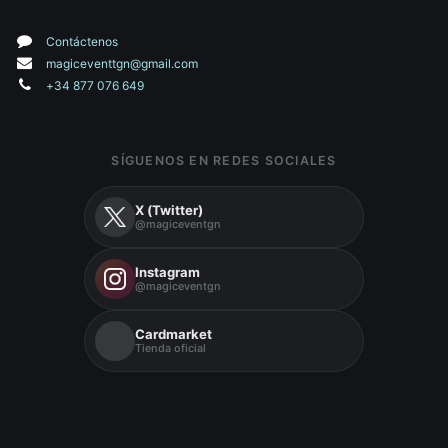
Contáctenos
magiceventtgn@gmail.com
+34 877 076 649
SÍGUENOS EN REDES SOCIALES
X (Twitter)
@magiceventgn
Instagram
@magiceventgn
Cardmarket
Tienda oficial