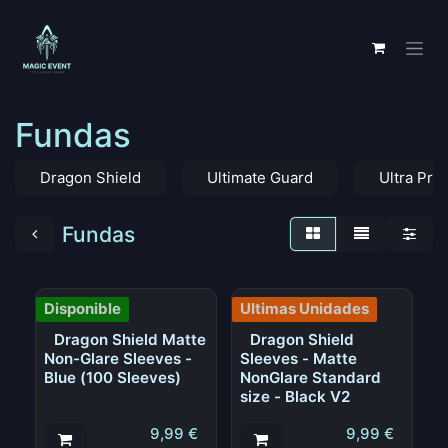
Ir al contenido
Fundas
Dragon Shield
Ultimate Guard
Ultra Pro
Fundas
Disponible
Ultimas Unidades
Dragon Shield Matte
Dragon Shield
Non-Glare Sleeves -
Sleeves - Matte
Blue (100 Sleeves)
NonGlare Standard
size - Black V2
9,99
€
9,99
€