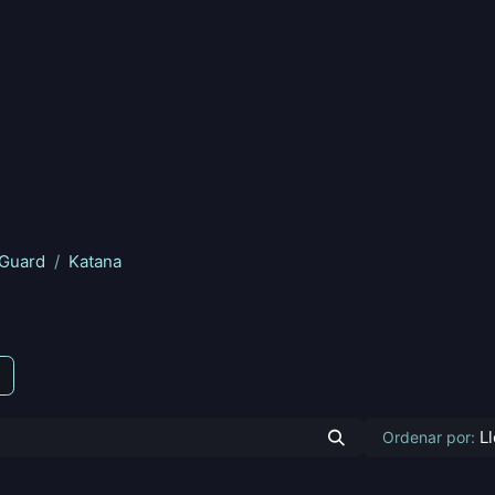
nd
Pokemon
Digimon
Star Wars: Unlimited
Vende tu
 Guard
Katana
L
Ordenar por: