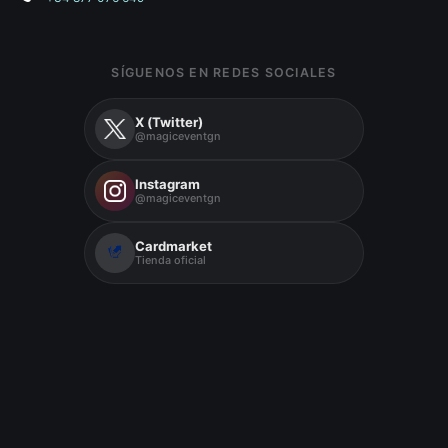
SÍGUENOS EN REDES SOCIALES
X (Twitter)
@magiceventgn
Instagram
@magiceventgn
Cardmarket
Tienda oficial