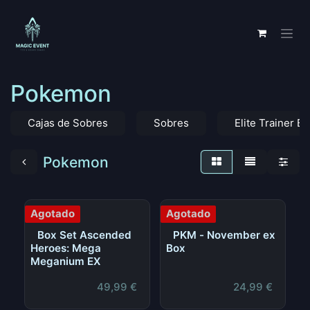
Ir al contenido
Pokemon
Cajas de Sobres
Sobres
Elite Trainer B
Pokemon
Agotado
Agotado
Box Set Ascended
PKM - November ex
Heroes: Mega
Box
Meganium EX
49,99
€
24,99
€