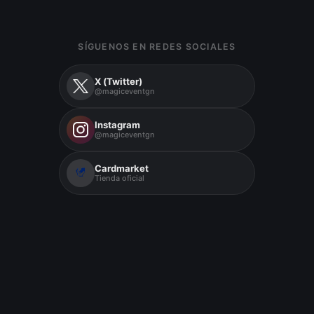
SÍGUENOS EN REDES SOCIALES
X (Twitter)
@magiceventgn
Instagram
@magiceventgn
Cardmarket
Tienda oficial