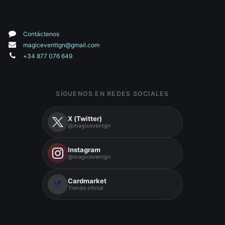
Contáctenos
magiceventtgn@gmail.com
+34 877 076 649
SÍGUENOS EN REDES SOCIALES
X (Twitter)
@magiceventgn
Instagram
@magiceventgn
Cardmarket
Tienda oficial