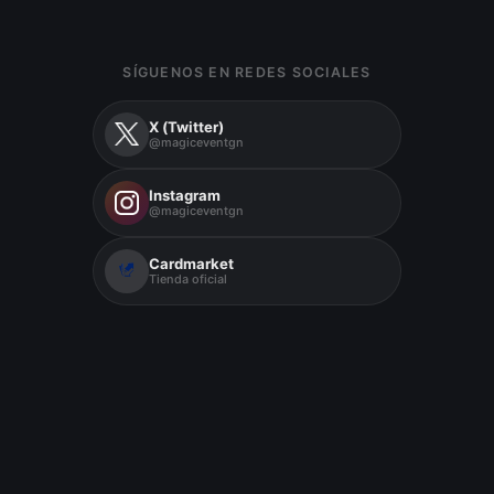
SÍGUENOS EN REDES SOCIALES
X (Twitter)
@magiceventgn
Instagram
@magiceventgn
Cardmarket
Tienda oficial