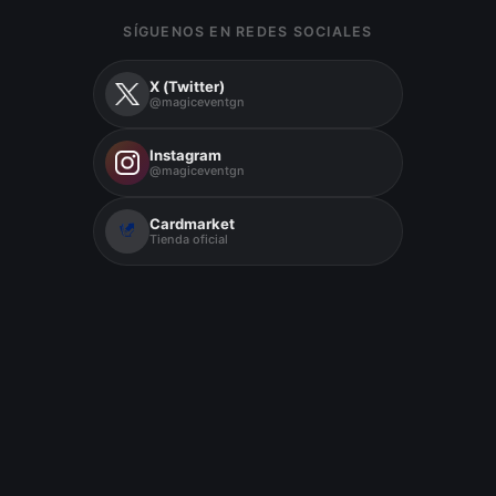
SÍGUENOS EN REDES SOCIALES
X (Twitter)
@magiceventgn
Instagram
@magiceventgn
Cardmarket
Tienda oficial