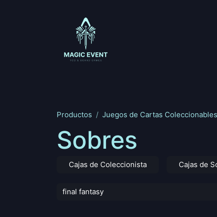
Ir al contenido
Magic: The Gathering
One Piece
Riftbou
Productos
Juegos de Cartas Coleccionable
Sobres
Cajas de Coleccionista
Cajas de S