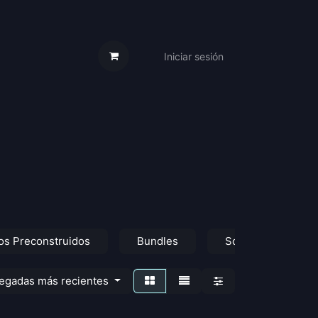
Iniciar sesión
s Cartas
Trabaja Con Nosotros
s Preconstruidos
Bundles
Sobres de Colecci
legadas más recientes