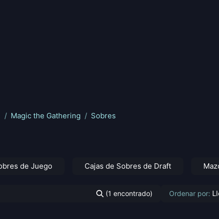
nd
Pokemon
Digimon
Star Wars: Unlimited
Vende tu
s
Magic the Gathering
Sobres
obres de Juego
Cajas de Sobres de Draft
Mazo
L
(1 encontrado)
Ordenar por: