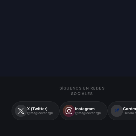
SÍGUENOS EN REDES
SOCIALES
X (Twitter)
Instagram
Cardm
@magiceventgn
@magiceventgn
Tienda o