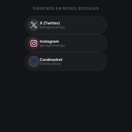
SÍGUENOS EN REDES SOCIALES
X (Twitter)
@magiceventgn
Instagram
@magiceventgn
Cardmarket
Tienda oficial