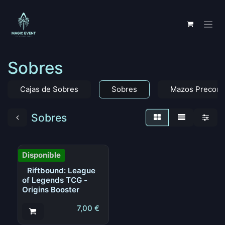
Ir al contenido
Sobres
Cajas de Sobres
Sobres
Mazos Precons
Sobres
Disponible
Riftbound: League
of Legends TCG -
Origins Booster
7,00
€