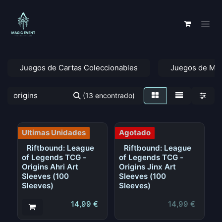
Ir al contenido
Juegos de Cartas Coleccionables
Juegos de Me
(13 encontrado)
Ultimas Unidades
Agotado
Riftbound: League
Riftbound: League
of Legends TCG -
of Legends TCG -
Origins Ahri Art
Origins Jinx Art
Sleeves (100
Sleeves (100
Sleeves)
Sleeves)
14,99
€
14,99
€