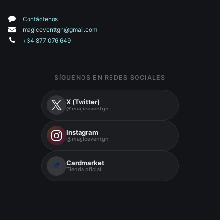
Contáctenos
magiceventtgn@gmail.com
+34 877 076 649
SÍGUENOS EN REDES SOCIALES
X (Twitter)
@magiceventgn
Instagram
@magiceventgn
Cardmarket
Tienda oficial