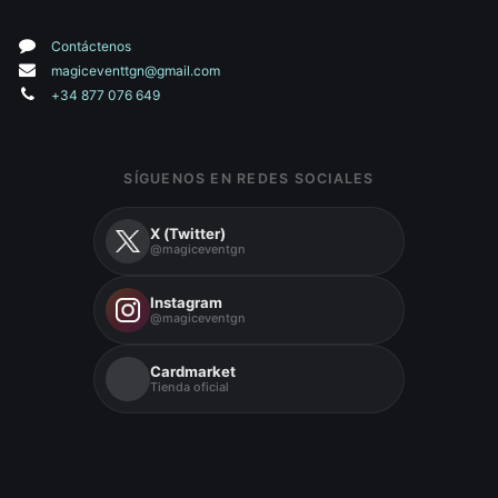
Contáctenos
magiceventtgn@gmail.com
+34 877 076 649
SÍGUENOS EN REDES SOCIALES
X (Twitter)
@magiceventgn
Instagram
@magiceventgn
Cardmarket
Tienda oficial