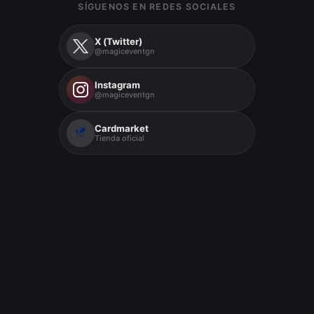
SÍGUENOS EN REDES SOCIALES
X (Twitter)
@magiceventgn
Instagram
@magiceventgn
Cardmarket
Tienda oficial