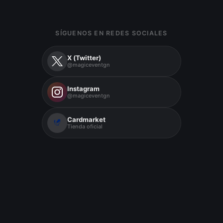
SÍGUENOS EN REDES SOCIALES
X (Twitter)
@magiceventgn
Instagram
@magiceventgn
Cardmarket
Tienda oficial